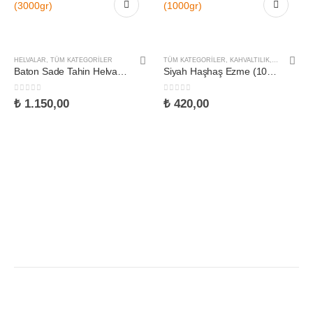
HELVALAR
,
TÜM KATEGORILER
TÜM KATEGORILER
,
KAHVALTILIK
,
TAHIN VE E
Baton Sade Tahin Helva (3000gr)
Siyah Haşhaş Ezme (1000gr)
0
5 üzerinden
0
5 üzerinden
₺
1.150,00
₺
420,00