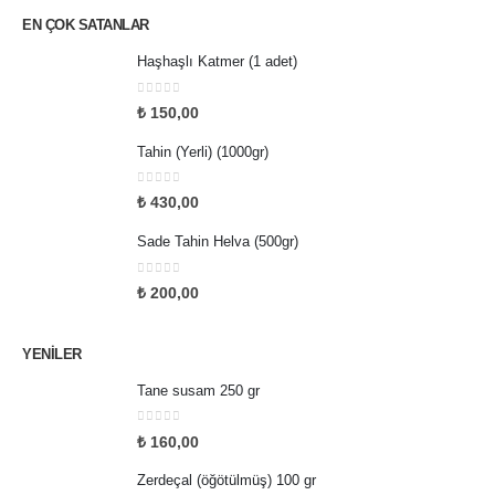
EN ÇOK SATANLAR
Haşhaşlı Katmer (1 adet)
0
5 üzerinden
₺
150,00
Tahin (Yerli) (1000gr)
0
5 üzerinden
₺
430,00
Sade Tahin Helva (500gr)
0
5 üzerinden
₺
200,00
YENILER
Tane susam 250 gr
0
5 üzerinden
₺
160,00
Zerdeçal (öğötülmüş) 100 gr