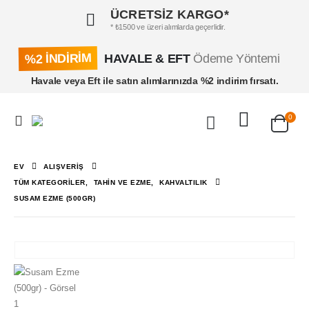
ÜCRETSİZ KARGO*
* ₺1500 ve üzeri alımlarda geçerlidir.
%2 İNDİRİM
HAVALE & EFT
Ödeme Yöntemi
Havale veya Eft ile satın alımlarınızda %2 indirim fırsatı.
0
EV
ALIŞVERIŞ
TÜM KATEGORILER
,
TAHIN VE EZME
,
KAHVALTILIK
SUSAM EZME (500GR)