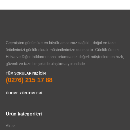
Geçmişten günümüze en büyük amacımız sağlıklı, doğal ve taze
ürünlerimizi günlük olarak müşterilerimize sunmaktır. Günlük üretim
Helva ve Diğer tatlılarını sanal ortamda siz değerli müşterilere en hızlı,
güvenli ve taze bir şekilde ulaştırma yolundadır.
TÜM SORULARINIZ IÇIN
(0276) 215 17 88
ÖDEME YÖNTEMLERI
Ürün kategorileri
Aktar