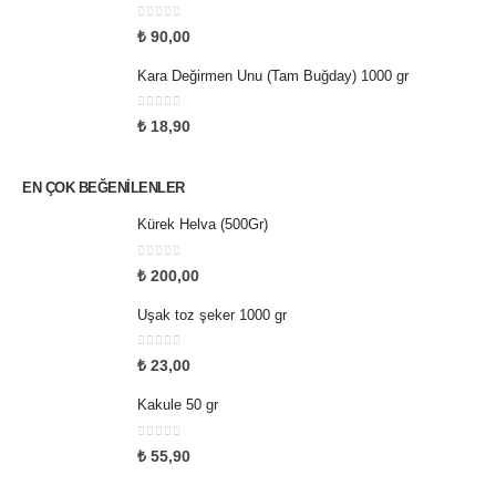
0
5 üzerinden
₺
90,00
Kara Değirmen Unu (Tam Buğday) 1000 gr
0
5 üzerinden
₺
18,90
EN ÇOK BEĞENILENLER
Kürek Helva (500Gr)
0
5 üzerinden
₺
200,00
Uşak toz şeker 1000 gr
0
5 üzerinden
₺
23,00
Kakule 50 gr
0
5 üzerinden
₺
55,90