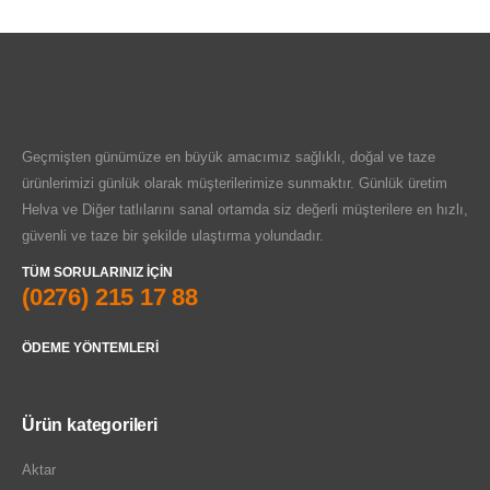
Geçmişten günümüze en büyük amacımız sağlıklı, doğal ve taze
ürünlerimizi günlük olarak müşterilerimize sunmaktır. Günlük üretim
Helva ve Diğer tatlılarını sanal ortamda siz değerli müşterilere en hızlı,
güvenli ve taze bir şekilde ulaştırma yolundadır.
TÜM SORULARINIZ IÇIN
(0276) 215 17 88
ÖDEME YÖNTEMLERI
Ürün kategorileri
Aktar