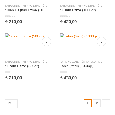
KAHVALTILIK
,
TAHIN VE EZME
,
TÜM KATEGORILER
KAHVALTILIK
,
TAHIN VE EZME
,
TÜM KATEGORILER
Siyah Haşhaş Ezme (500gr)
Susam Ezme (1000gr)
0
5 üzerinden
0
5 üzerinden
₺
210,00
₺
420,00
KAHVALTILIK
,
TAHIN VE EZME
,
TÜM KATEGORILER
TAHIN VE EZME
,
TÜM KATEGORILER
,
YÖRESE
Susam Ezme (500gr)
Tahin (Yerli) (1000gr)
0
5 üzerinden
0
5 üzerinden
₺
210,00
₺
430,00
1
2