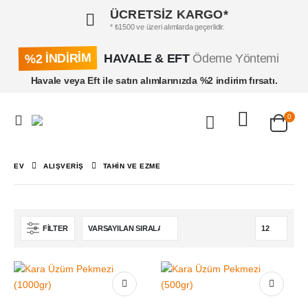
ÜCRETSİZ KARGO*
* ₺1500 ve üzeri alımlarda geçerlidir.
%2 İNDİRİM
HAVALE & EFT
Ödeme Yöntemi
Havale veya Eft ile satın alımlarınızda %2 indirim fırsatı.
0
EV
ALIŞVERIŞ
TAHIN VE EZME
FILTER