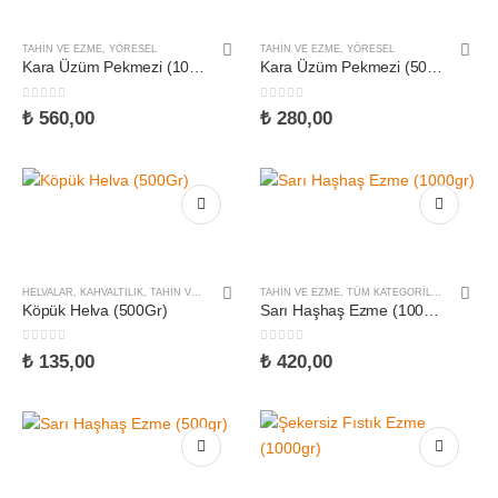
TAHIN VE EZME
,
YÖRESEL
TAHIN VE EZME
,
YÖRESEL
Kara Üzüm Pekmezi (1000gr)
Kara Üzüm Pekmezi (500gr)
0
5 üzerinden
0
5 üzerinden
₺
560,00
₺
280,00
HELVALAR
,
KAHVALTILIK
,
TAHIN VE EZME
,
TÜM KATEGORILER
TAHIN VE EZME
,
,
YÖRESEL
TÜM KATEGORILER
Köpük Helva (500Gr)
Sarı Haşhaş Ezme (1000gr)
0
5 üzerinden
0
5 üzerinden
₺
135,00
₺
420,00