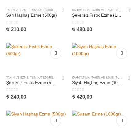
TAHIN VE EZME
,
TÜM KATEGORILER
KAHVALTILIK
,
TAHIN VE EZME
,
TÜM KATEGORILER
Sarı Haşhaş Ezme (500gr)
Şekersiz Fıstık Ezme (1000gr)
0
5 üzerinden
0
5 üzerinden
₺
210,00
₺
480,00
TAHIN VE EZME
,
TÜM KATEGORILER
KAHVALTILIK
,
TAHIN VE EZME
,
TÜM KATEGORILER
Şekersiz Fıstık Ezme (500gr)
Siyah Haşhaş Ezme (1000gr)
0
5 üzerinden
0
5 üzerinden
₺
240,00
₺
420,00