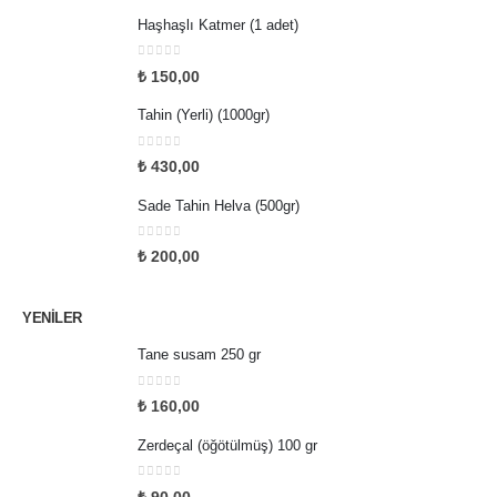
Haşhaşlı Katmer (1 adet)
0
5 üzerinden
₺
150,00
Tahin (Yerli) (1000gr)
0
5 üzerinden
₺
430,00
Sade Tahin Helva (500gr)
0
5 üzerinden
₺
200,00
YENILER
Tane susam 250 gr
0
5 üzerinden
₺
160,00
Zerdeçal (öğötülmüş) 100 gr
0
5 üzerinden
₺
90,00