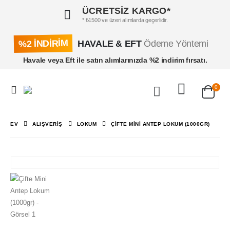
ÜCRETSİZ KARGO*
* ₺1500 ve üzeri alımlarda geçerlidir.
%2 İNDİRİM
HAVALE & EFT
Ödeme Yöntemi
Havale veya Eft ile satın alımlarınızda %2 indirim fırsatı.
0
EV
ALIŞVERIŞ
LOKUM
ÇIFTE MINI ANTEP LOKUM (1000GR)