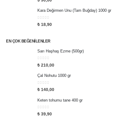
Kara Değirmen Unu (Tam Buğday) 1000 gr
0
5 üzerinden
₺
18,90
EN ÇOK BEĞENILENLER
Sarı Haşhaş Ezme (500gr)
0
5 üzerinden
₺
210,00
Çal Nohutu 1000 gr
0
5 üzerinden
₺
140,00
Keten tohumu tane 400 gr
0
5 üzerinden
₺
39,90