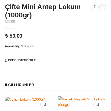
Çifte Mini Antep Lokum
(1000gr)
0
out of 5
₺
59,00
Availability:
Stokta yok
İSTEK LISTEME EKLE
İLGILI ÜRÜNLER