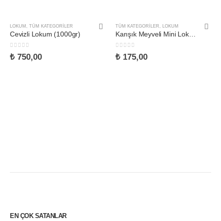
LOKUM
,
TÜM KATEGORILER
TÜM KATEGORILER
,
LOKUM
Cevizli Lokum (1000gr)
Karışık Meyveli Mini Lokum (500gr)
0
5 üzerinden
0
5 üzerinden
₺
750,00
₺
175,00
EN ÇOK SATANLAR