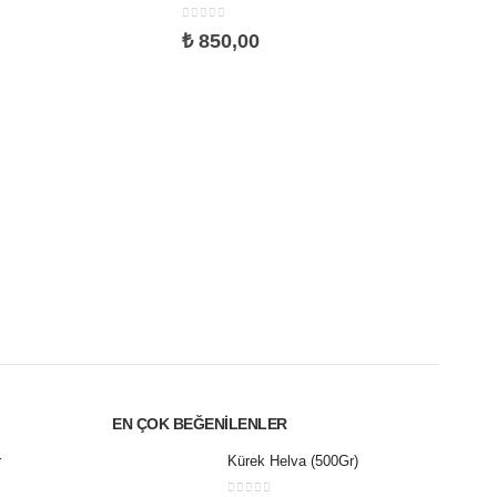
0
5 üzerinden
₺
850,00
HELV
Sade
0
5 ü
₺
40
EN ÇOK BEĞENILENLER
r
Kürek Helva (500Gr)