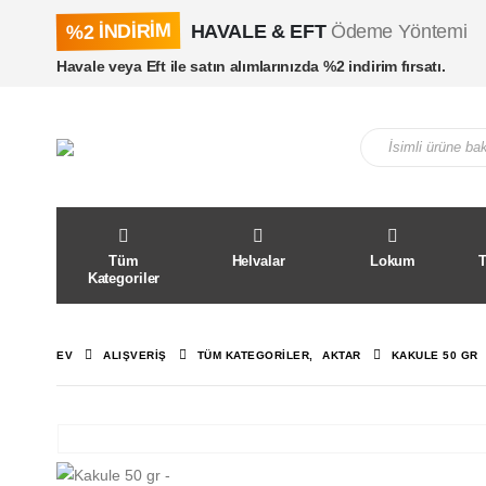
%2 İNDİRİM
HAVALE & EFT
Ödeme Yöntemi
Havale veya Eft ile satın alımlarınızda %2 indirim fırsatı.
Tüm
Helvalar
Lokum
Kategoriler
EV
ALIŞVERIŞ
TÜM KATEGORILER
,
AKTAR
KAKULE 50 GR