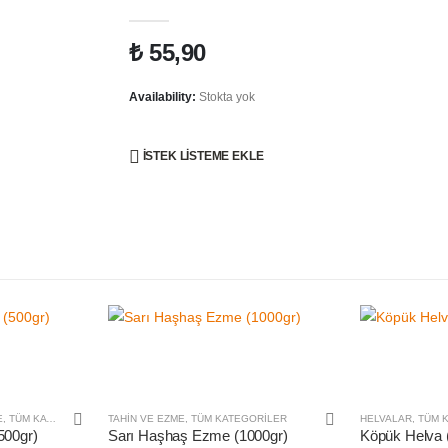
0
out of 5
₺
55,90
Availability:
Stokta yok
İSTEK LISTEME EKLE
E
,
TÜM KATEGORILER
TAHIN VE EZME
,
TÜM KATEGORILER
HELVALAR
,
TÜM 
500gr)
Sarı Haşhaş Ezme (1000gr)
Köpük Helva 