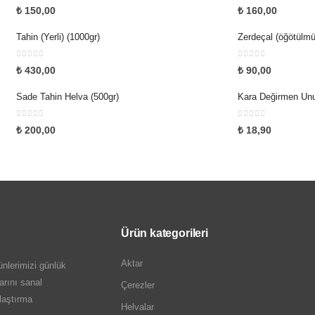
0
5 üzerinden
0
5 üzerinden
₺
150,00
₺
160,00
Tahin (Yerli) (1000gr)
Zerdeçal (öğötülmü
0
5 üzerinden
0
5 üzerinden
₺
430,00
₺
90,00
Sade Tahin Helva (500gr)
0
5 üzerinden
0
5 üzerinden
₺
200,00
₺
18,90
Ürün kategorileri
Aktar
nlerimizi günlük
arını sanal
Çerezler
ulaştırma
Helvalar