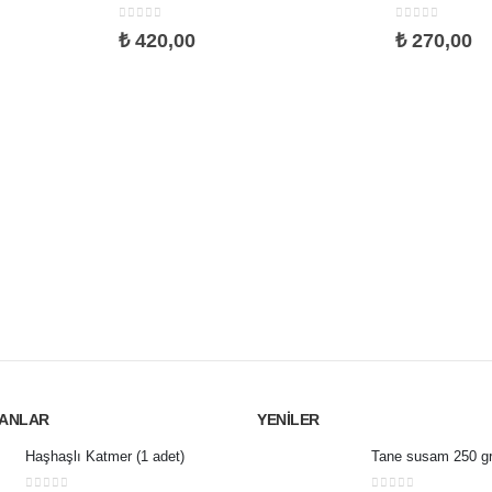
0
5 üzerinden
0
5 üzerinden
₺
420,00
₺
270,00
TANLAR
YENILER
Haşhaşlı Katmer (1 adet)
Tane susam 250 g