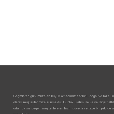
Geçmişten günümüze en büyük amacımız sağlıklı, doğal ve taze ürü
olarak müşterilerimize sunmaktır. Günlük üretim Helva ve Diğer tatlıl
ortamda siz değerli müşterilere en hızlı, güvenli ve taze bir şekilde 