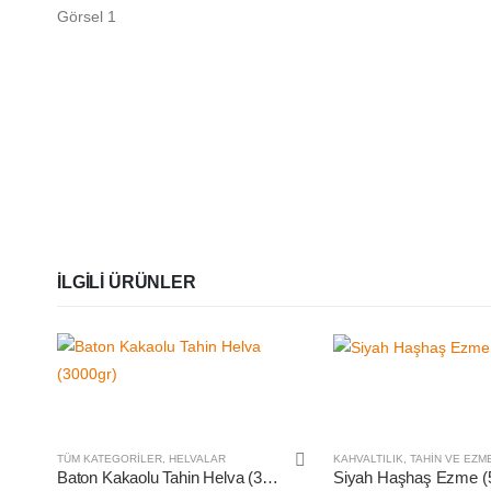
İLGILI ÜRÜNLER
TÜM KATEGORILER
,
HELVALAR
KAHVALTILIK
,
TAHIN VE EZM
Baton Kakaolu Tahin Helva (3000gr)
Siyah Haşhaş Ezme (