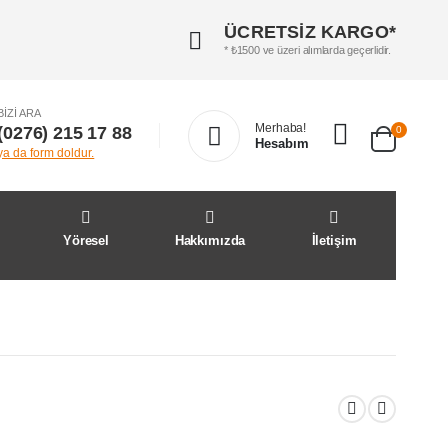
ÜCRETSİZ KARGO*
* ₺1500 ve üzeri alımlarda geçerlidir.
BIZI ARA
Merhaba!
(0276) 215 17 88
0
Hesabım
ya da form doldur.
Yöresel
Hakkımızda
İletişim