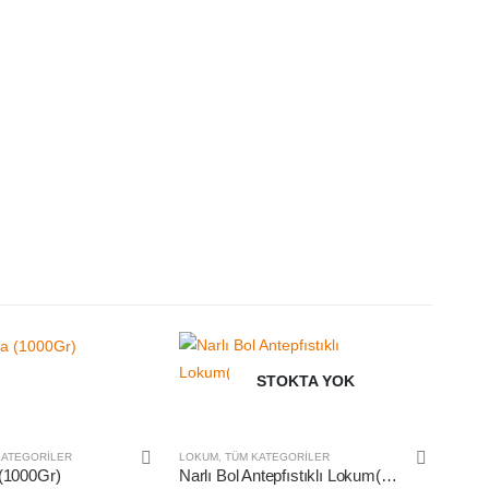
STOKTA YOK
KATEGORILER
LOKUM
,
TÜM KATEGORILER
(1000Gr)
Narlı Bol Antepfıstıklı Lokum(1000gr)