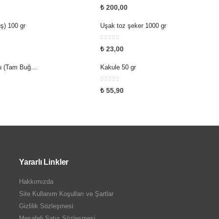
0
5 üzerinden
₺
200,00
ş) 100 gr
Uşak toz şeker 1000 gr
0
5 üzerinden
₺
23,00
Kara Değirmen Unu (Tam Buğday) 1000 gr
Kakule 50 gr
0
5 üzerinden
₺
55,90
Yararlı Linkler
Hakkımızda
Site Kullanım Koşulları ve Şartlar
Gizlilik Sözleşmesi
Mesafeli Satış Sözleşmesi