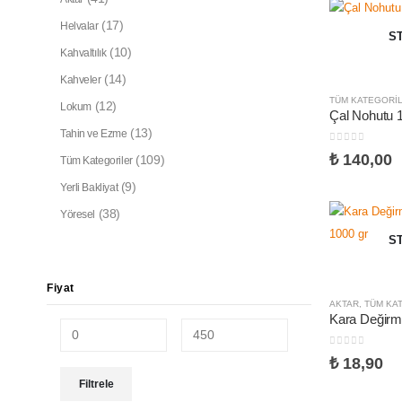
(17)
Helvalar
S
(10)
Kahvaltılık
(14)
Kahveler
TÜM KATEGORI
(12)
Lokum
Çal Nohutu 
(13)
Tahin ve Ezme
0
5 üzerinden
₺
140,00
(109)
Tüm Kategoriler
(9)
Yerli Bakliyat
(38)
Yöresel
S
Fiyat
AKTAR
,
TÜM KA
0
5 üzerinden
₺
18,90
En
En
Filtrele
düşük
yüksek