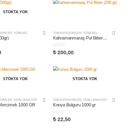
STOKTA YOK
GORILER
,
YÖRESEL
TÜM KATEGORILER
,
YÖRESEL
00gr)
Kahramanmaraş Pul Biber (250 gr)
nden
0
5 üzerinden
0
₺
200,00
STOKTA YOK
STOKTA YOK
GORILER
,
YERLI BAKLIYAT
TÜM KATEGORILER
,
YERLI BAKLIYAT
 Mercimek 1000 GR
Konya Bulguru 1000 gr
nden
0
5 üzerinden
₺
22,50