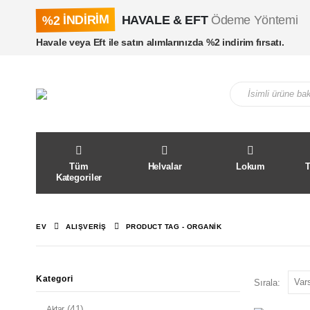
%2 İNDİRİM
HAVALE & EFT
Ödeme Yöntemi
Havale veya Eft ile satın alımlarınızda %2 indirim fırsatı.
Tüm
Helvalar
Lokum
Kategoriler
EV
ALIŞVERIŞ
PRODUCT TAG -
ORGANIK
Kategori
Sırala:
(41)
Aktar