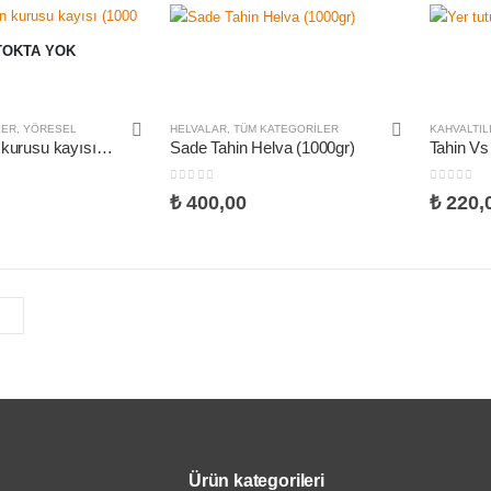
TOKTA YOK
LER
,
YÖRESEL
HELVALAR
,
TÜM KATEGORILER
KAHVALTIL
Malatya gün kurusu kayısı (1000 gr)
Sade Tahin Helva (1000gr)
0
5 üzerinden
0
5 üzeri
₺
400,00
₺
220,
Ürün kategorileri