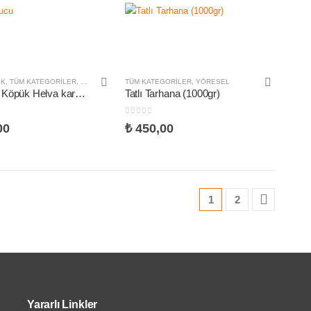
IK
,
TÜM KATEGORILER
,
YÖRESEL
TÜM KATEGORILER
,
YÖRESEL
Tahin Vs Köpük Helva karması 500 gr
Tatlı Tarhana (1000gr)
nden
0
5 üzerinden
00
₺
450,00
1
2
Yararlı Linkler