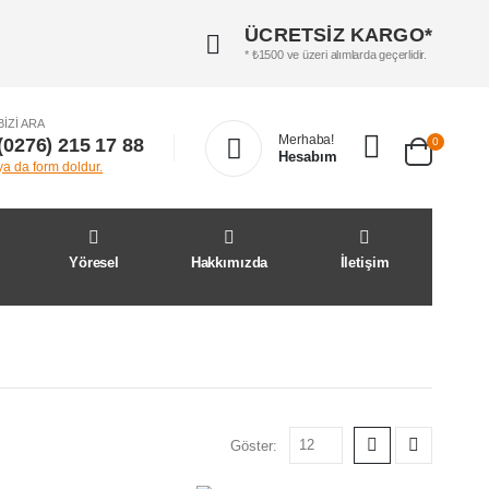
ÜCRETSİZ KARGO*
* ₺1500 ve üzeri alımlarda geçerlidir.
BIZI ARA
Merhaba!
(0276) 215 17 88
0
Hesabım
ya da form doldur.
Yöresel
Hakkımızda
İletişim
Göster: