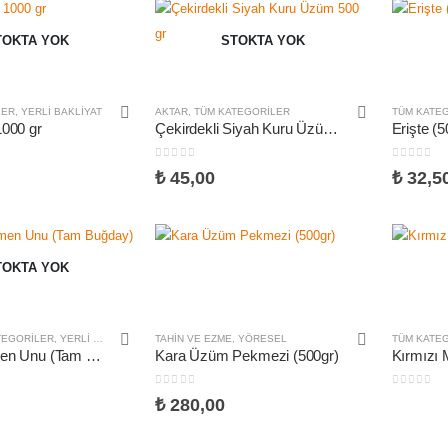
TOKTA YOK
STOKTA YOK
LER
,
YERLI BAKLIYAT
AKTAR
,
TÜM KATEGORILER
TÜM KATE
1000 gr
Çekirdekli Siyah Kuru Üzüm 500 gr
Erişte (5
0
5 üzerinden
0
5 üzeri
₺
45,00
₺
32,5
TOKTA YOK
TEGORILER
,
YERLI BAKLIYAT
,
YÖRESEL
TAHIN VE EZME
,
YÖRESEL
TÜM KATE
Kara Değirmen Unu (Tam Buğday) 1000 gr
Kara Üzüm Pekmezi (500gr)
Kırmızı
0
5 üzerinden
0
5 üzeri
₺
280,00