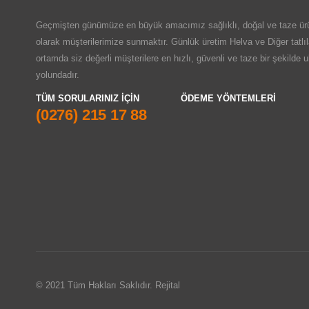
Geçmişten günümüze en büyük amacımız sağlıklı, doğal ve taze ürü
olarak müşterilerimize sunmaktır. Günlük üretim Helva ve Diğer tatlıl
ortamda siz değerli müşterilere en hızlı, güvenli ve taze bir şekilde 
yolundadır.
TÜM SORULARINIZ IÇIN
ÖDEME YÖNTEMLERI
(0276) 215 17 88
© 2021 Tüm Hakları Saklıdır. Rejital