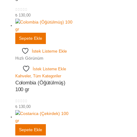
0
5 üzerinden
₺
130,00
Sepete Ekle
İstek Listeme Ekle
Hızlı Görünüm
İstek Listeme Ekle
Kahveler
,
Tüm Kategoriler
Colombia (Öğütülmüş)
100 gr
0
5 üzerinden
₺
130,00
Sepete Ekle