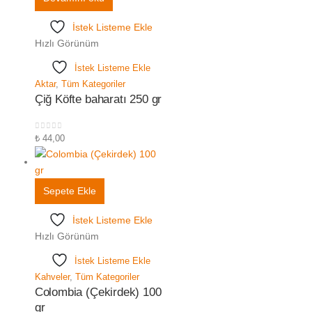
İstek Listeme Ekle
Hızlı Görünüm
İstek Listeme Ekle
Aktar
,
Tüm Kategoriler
Çiğ Köfte baharatı 250 gr
0
5 üzerinden
₺
44,00
Sepete Ekle
İstek Listeme Ekle
Hızlı Görünüm
İstek Listeme Ekle
Kahveler
,
Tüm Kategoriler
Colombia (Çekirdek) 100
gr