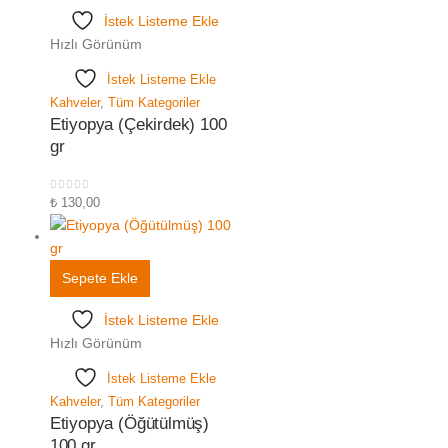
İstek Listeme Ekle
Hızlı Görünüm
İstek Listeme Ekle
Kahveler
,
Tüm Kategoriler
Etiyopya (Çekirdek) 100
gr
0
5 üzerinden
₺
130,00
Sepete Ekle
İstek Listeme Ekle
Hızlı Görünüm
İstek Listeme Ekle
Kahveler
,
Tüm Kategoriler
Etiyopya (Öğütülmüş)
100 gr