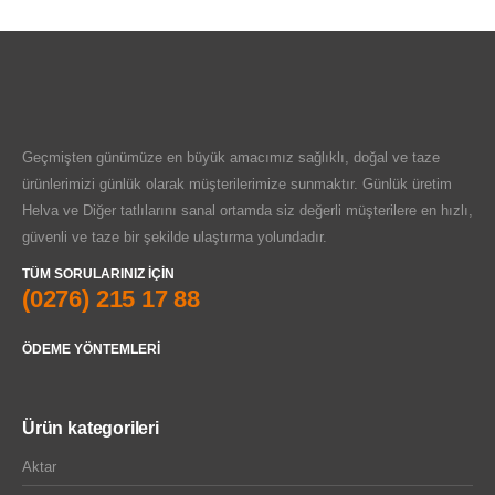
Geçmişten günümüze en büyük amacımız sağlıklı, doğal ve taze
ürünlerimizi günlük olarak müşterilerimize sunmaktır. Günlük üretim
Helva ve Diğer tatlılarını sanal ortamda siz değerli müşterilere en hızlı,
güvenli ve taze bir şekilde ulaştırma yolundadır.
TÜM SORULARINIZ IÇIN
(0276) 215 17 88
ÖDEME YÖNTEMLERI
Ürün kategorileri
Aktar