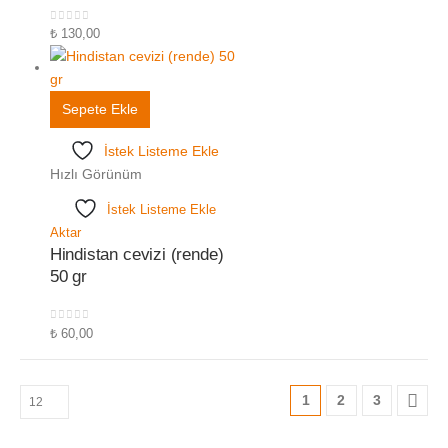
0
5 üzerinden
₺
130,00
Sepete Ekle
İstek Listeme Ekle
Hızlı Görünüm
İstek Listeme Ekle
Aktar
Hindistan cevizi (rende)
50 gr
0
5 üzerinden
₺
60,00
1
2
3