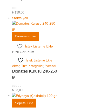
0
5 üzerinden
₺
130,00
Stokta yok
Devamını oku
İstek Listeme Ekle
Hızlı Görünüm
İstek Listeme Ekle
Aktar
,
Tüm Kategoriler
,
Yöresel
Domates Kurusu 240-250
gr
0
5 üzerinden
₺
33,00
Sepete Ekle