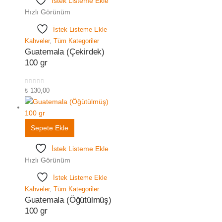
İstek Listeme Ekle
Hızlı Görünüm
İstek Listeme Ekle
Kahveler
,
Tüm Kategoriler
Guatemala (Çekirdek)
100 gr
0
5 üzerinden
₺
130,00
Sepete Ekle
İstek Listeme Ekle
Hızlı Görünüm
İstek Listeme Ekle
Kahveler
,
Tüm Kategoriler
Guatemala (Öğütülmüş)
100 gr