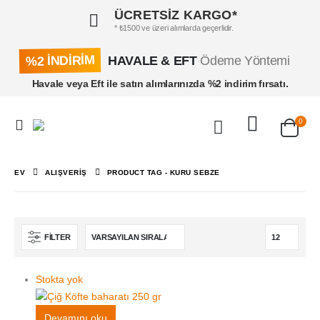
ÜCRETSİZ KARGO*
* ₺1500 ve üzeri alımlarda geçerlidir.
%2 İNDİRİM
HAVALE & EFT
Ödeme Yöntemi
Havale veya Eft ile satın alımlarınızda %2 indirim fırsatı.
0
EV
ALIŞVERIŞ
PRODUCT TAG -
KURU SEBZE
FILTER
Stokta yok
Devamını oku