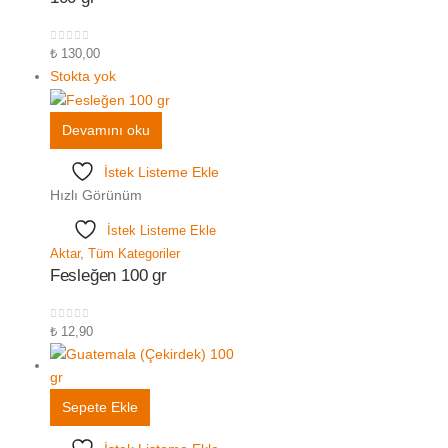
0
5 üzerinden
₺
130,00
Stokta yok
Devamını oku
İstek Listeme Ekle
Hızlı Görünüm
İstek Listeme Ekle
Aktar
,
Tüm Kategoriler
Fesleğen 100 gr
0
5 üzerinden
₺
12,90
Sepete Ekle