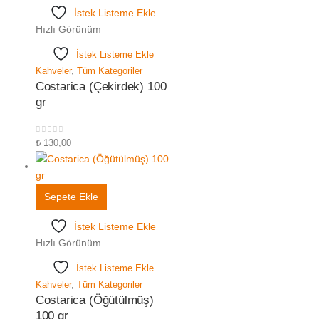
İstek Listeme Ekle
Hızlı Görünüm
İstek Listeme Ekle
Kahveler
,
Tüm Kategoriler
Costarica (Çekirdek) 100
gr
0
5 üzerinden
₺
130,00
Sepete Ekle
İstek Listeme Ekle
Hızlı Görünüm
İstek Listeme Ekle
Kahveler
,
Tüm Kategoriler
Costarica (Öğütülmüş)
100 gr