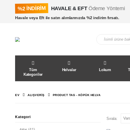
%2 İNDİRİM
HAVALE & EFT
Ödeme Yöntemi
Havale veya Eft ile satın alımlarınızda %2 indirim fırsatı.
Tüm
Helvalar
Lokum
Kategoriler
EV
ALIŞVERIŞ
PRODUCT TAG -
KÖPÜK HELVA
Kategori
Sırala:
(41)
Aktar