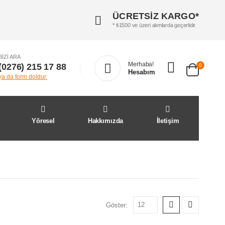
ÜCRETSİZ KARGO*
* ₺1500 ve üzeri alımlarda geçerlidir.
BIZI ARA
Merhaba!
(0276) 215 17 88
0
Hesabım
ya da form doldur.
Yöresel
Hakkımızda
İletişim
Göster: