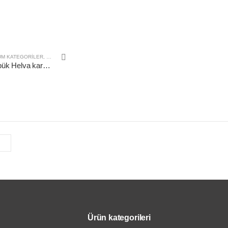
ÜM KATEGORILER
,
YÖRESEL
Tahin Vs Köpük Helva karması 500 gr
Ürün kategorileri