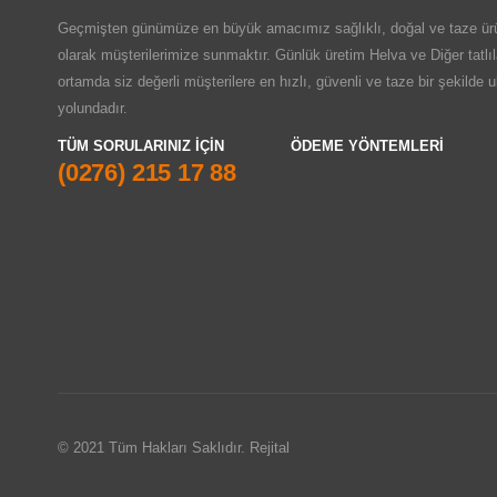
Geçmişten günümüze en büyük amacımız sağlıklı, doğal ve taze ürü
olarak müşterilerimize sunmaktır. Günlük üretim Helva ve Diğer tatlıl
ortamda siz değerli müşterilere en hızlı, güvenli ve taze bir şekilde 
yolundadır.
TÜM SORULARINIZ IÇIN
ÖDEME YÖNTEMLERI
(0276) 215 17 88
© 2021 Tüm Hakları Saklıdır. Rejital