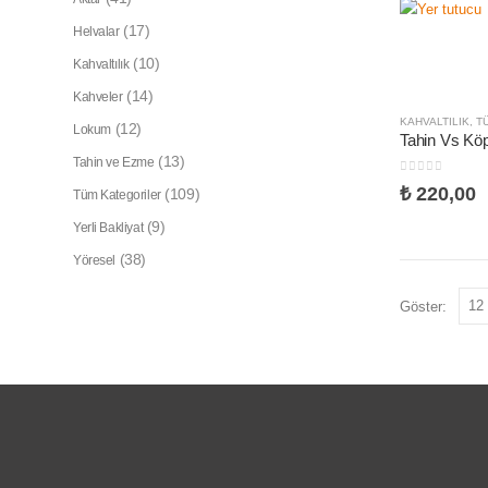
(17)
Helvalar
(10)
Kahvaltılık
(14)
Kahveler
KAHVALTILIK
,
T
(12)
Lokum
(13)
Tahin ve Ezme
0
5 üzerinden
₺
220,00
(109)
Tüm Kategoriler
(9)
Yerli Bakliyat
(38)
Yöresel
Göster: