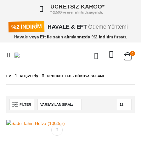
ÜCRETSİZ KARGO*
* ₺1500 ve üzeri alımlarda geçerlidir.
%2 İNDİRİM
HAVALE & EFT
Ödeme Yöntemi
Havale veya Eft ile satın alımlarınızda %2 indirim fırsatı.
0
EV
ALIŞVERIŞ
PRODUCT TAG -
GÖKOVA SUSAMI
FILTER